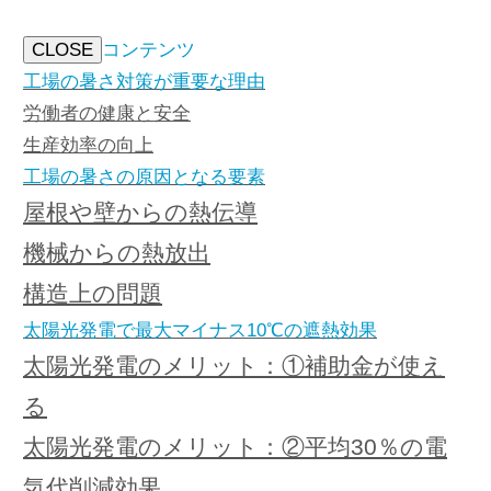
CLOSE
コンテンツ
工場の暑さ対策が重要な理由
労働者の健康と安全
生産効率の向上
工場の暑さの原因となる要素
屋根や壁からの熱伝導
機械からの熱放出
構造上の問題
太陽光発電で最大マイナス10℃の遮熱効果
太陽光発電のメリット：①補助金が使え
る
太陽光発電のメリット：②平均30％の電
気代削減効果