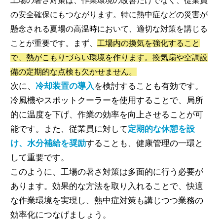
工場の暑さ対策は、作業環境の改善だけでなく、従業員
の安全確保にもつながります。特に熱中症などの災害が
懸念される夏場の高温時において、適切な対策を講じる
ことが重要です。まず、
工場内の換気を強化すること
で、熱がこもりづらい環境を作ります。換気扇や空調設
備の定期的な点検も欠かせません。
次に、
冷却装置の導入
を検討することも有効です。
冷風機やスポットクーラーを使用することで、局所
的に温度を下げ、作業の効率を向上させることが可
能です。また、従業員に対して
定期的な休憩を設
け、水分補給を奨励
することも、健康管理の一環と
して重要です。
このように、工場の暑さ対策は多面的に行う必要が
あります。効果的な方法を取り入れることで、快適
な作業環境を実現し、熱中症対策も講じつつ業務の
効率化につなげましょう。