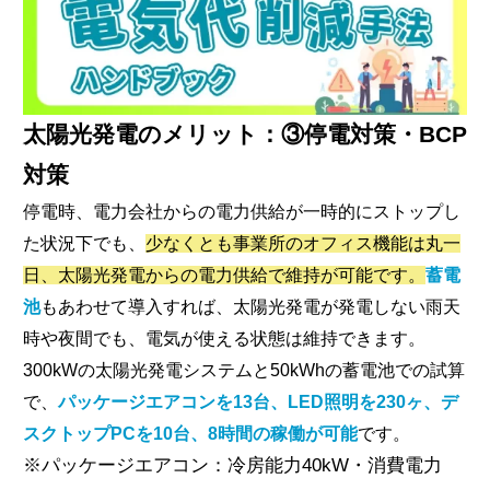
太陽光発電のメリット：③停電対策・BCP
対策
停電時、電力会社からの電力供給が一時的にストップし
た状況下でも、
少なくとも事業所のオフィス機能は丸一
日、太陽光発電からの電力供給で維持が可能です。
蓄電
池
もあわせて導入すれば、太陽光発電が発電しない雨天
時や夜間でも、電気が使える状態は維持できます。
300kWの太陽光発電システムと50kWhの蓄電池での試算
で、
パッケージエアコンを13台、LED照明を230ヶ、デ
スクトップPCを10台、8時間の稼働が可能
です。
※パッケージエアコン：冷房能力40kW・消費電力