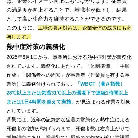
は、企業のイメージ向上にもつながります。従業員
の満足度が向上することで、離職率が低下し、結果
として高い生産力を維持することができるのです。
このように、
工場の暑さ対策は、企業全体の成長にも寄
与します。
熱中症対策の義務化
2025年6月1日から、事業所における熱中症対策が義務化
されています。義務化にあたって、「体制準備」「手順
作成」「関係者への周知」が事業者（作業員を有する事
業所）に義務付けられており、
「WBGT（暑さ指数）
28℃以上または気温31℃以上の環境下で連続1時間以上
または1日4時間を超えて実施」
が見込まれる作業を対象
としています。
背景には、近年の記録的な猛暑の常態化と熱中症による
死傷者の増加が挙げられます。死傷者数は右肩上がりで
増加傾向にあり、業種別では屋外での作業が多い建設業