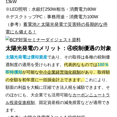
13kW
※LED照明：水銀灯250W相当・消費電力80W
※デスクトップPC：事務用途・消費電力100W
（参考）
蓄電池と太陽光発電で災害時の長期的な停
電にも備える！
太陽光発電のメリット：④税制優遇の対象
太陽光発電は償却資産
であり、その取得は各種の税制優
遇制度の適用を受けられます。
代表的なものでは
100％
即時償却
が可能な
中小企業経営強化税制
があり、取得額
の全額を初年度に一括損金計上できます。
これにより、
額面の利益を大幅に圧縮でき法人税を減額できます。そ
のほかにも、大企業でも活用可能な
カーボンニュートラ
ル投資促進税制
、固定資産税の減免措置などが適用でき
ます。