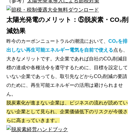
（参考）
太陽光発電導入による節税対策
太陽光発電のメリット：⑤脱炭素・CO₂削
減効果
昨今のカーボンニュートラルの潮流において、
CO₂を排
出しない再生可能エネルギー電気を自前で使える
点も、
大きなメリットです。大企業であれば自社のCO₂削減目
標の達成や各種法令を遵守するために、目標を設定して
いない企業であっても、取引先などからCO₂削減の要請
のために、再生可能エネルギーの活用は避けられませ
ん。
脱炭素化が進まない企業は、ビジネスの流れが読めてい
ない企業として見られ、企業価値低下のリスクが今後さ
らに高まっていきます。