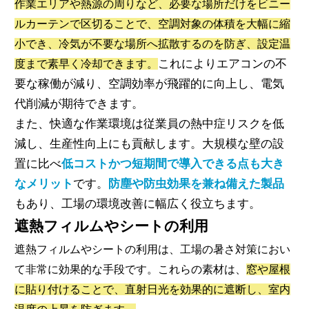
作業エリアや熱源の周りなど、必要な場所だけをビニー
ルカーテンで区切ることで、空調対象の体積を大幅に縮
小でき、冷気が不要な場所へ拡散するのを防ぎ、設定温
これによりエアコンの不
度まで素早く冷却できます。
要な稼働が減り、空調効率が飛躍的に向上し、電気
代削減が期待できます。
また、快適な作業環境は従業員の熱中症リスクを低
減し、生産性向上にも貢献します。大規模な壁の設
置に比べ
低コストかつ短期間で導入できる点も大き
なメリット
です。
防塵や防虫効果を兼ね備えた製品
もあり、工場の環境改善に幅広く役立ちます。
遮熱フィルムやシートの利用
遮熱フィルムやシートの利用は、工場の暑さ対策におい
て非常に効果的な手段です。これらの素材は、
窓や屋根
に貼り付けることで、直射日光を効果的に遮断し、室内