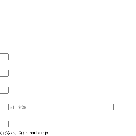
。例）smartblue.jp