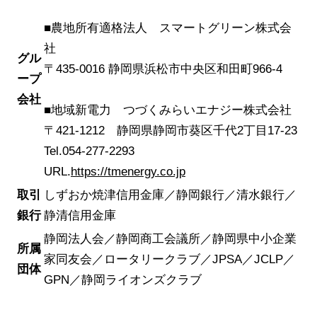
■農地所有適格法人 スマートグリーン株式会
社
グル
〒435-0016 静岡県浜松市中央区和田町966-4
ープ
会社
■地域新電力 つづくみらいエナジー株式会社
〒421-1212 静岡県静岡市葵区千代2丁目17-23
Tel.054-277-2293
URL.
https://tmenergy.co.jp
取引
しずおか焼津信用金庫／静岡銀行／清水銀行／
銀行
静清信用金庫
静岡法人会／静岡商工会議所／静岡県中小企業
所属
家同友会／ロータリークラブ／JPSA／JCLP／
団体
GPN／静岡ライオンズクラブ