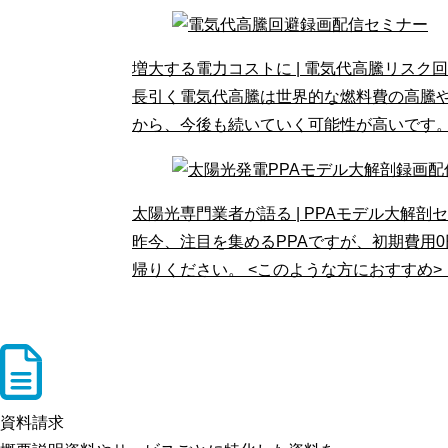
増大する電力コストに | 電気代高騰リスク
長引く電気代高騰は世界的な燃料費の高騰
から、今後も続いていく可能性が高いです
太陽光専門業者が語る | PPAモデル大解剖
昨今、注目を集めるPPAですが、初期費用
帰りください。 <このような方におすすめ>
資料請求