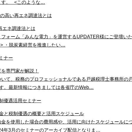
す。 <このような…
再エネ調達法とは
フォーム「みんな電力」を運営するUPDATER様にご登壇い
> ・脱炭素経営を推進したい…
度を専門家が解説！
いて、税務のプロフェッショナルである戸越税理士事務所の戸越
す。最新情報につきましては各省庁のWeb…
助金と税制優遇の概要と活用スケジュール
助金を使用した場合の費用感や、活用に向けたスケジュールに
24年3月のセミナーのアーカイブ配信となりま…