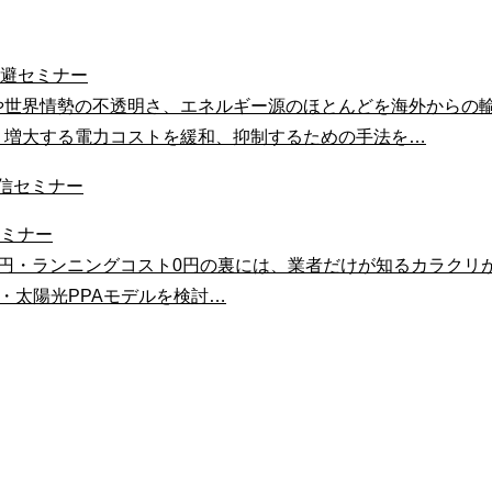
回避セミナー
や世界情勢の不透明さ、エネルギー源のほとんどを海外からの
。増大する電力コストを緩和、抑制するための手法を…
セミナー
0円・ランニングコスト0円の裏には、業者だけが知るカラクリ
 ・太陽光PPAモデルを検討…