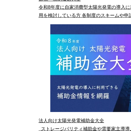
令和8年度に自家消費型太陽光発電の導入に
用を検討している方 各制度のスキームや申
法人向け太陽光発電補助金大全
ストレージパリティ補助金や需要家主導導