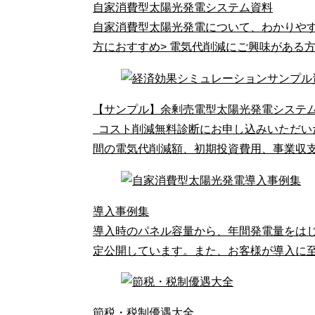
自家消費型太陽光発電システム資料
自家消費型太陽光発電について、わかりやす
方におすすめ> 電気代削減にご興味がある
【サンプル】余剰売電型太陽光発電システ
コスト削減無料診断にお申し込みいただい
間の電気代削減額、初期投資費用、事業収支予
導入事例集
導入時のパネル容量から、年間発電量をはじ
定公開しています。また、お客様が導入に
節税・税制優遇大全