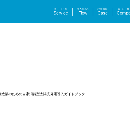
サービス
導入の流れ
設置事例
会社概
Service
Flow
Case
Compa
製造業のための自家消費型太陽光発電導入ガイドブック