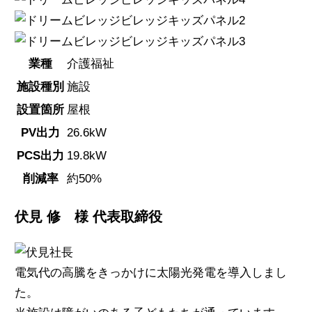
業種
介護福祉
施設種別
施設
設置箇所
屋根
PV出力
26.6kW
PCS出力
19.8kW
削減率
約50%
伏見 修 様
代表取締役
電気代の高騰をきっかけに太陽光発電を導入しまし
た。