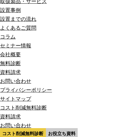
取扱製品・サービス
設置事例
設置までの流れ
よくあるご質問
コラム
セミナー情報
会社概要
無料診断
資料請求
お問い合わせ
プライバシーポリシー
サイトマップ
コスト削減無料診断
資料請求
お問い合わせ
コスト削減無料診断
お役立ち資料
© 2020- SMART BLUE Co.,LTD. All Rights Reserved.