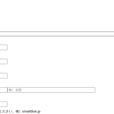
。例）smartblue.jp