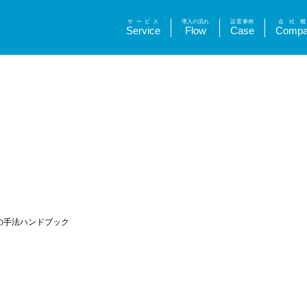
サービス
導入の流れ
設置事例
会社概
Service
Flow
Case
Compa
の手法ハンドブック